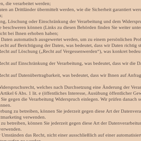
n, die verarbeitet werden;
ten an Drittländer übermittelt werden, wie die Sicherheit garantiert we
n;
gung, Löschung oder Einschränkung der Verarbeitung und dem Widerspru
de beschweren können (Links zu diesen Behörden finden Sie weiter unte
icht bei Ihnen erhoben haben;
so Daten automatisch ausgewertet werden, um zu einem persönlichen Pro
ht auf Berichtigung der Daten, was bedeutet, dass wir Daten richtig ste
echt auf Löschung („Recht auf Vergessenwerden“), was konkret bedeute
echt auf Einschränkung der Verarbeitung, was bedeutet, dass wir die D
echt auf Datenübertragbarkeit, was bedeutet, dass wir Ihnen auf Anfra
iderspruchsrecht, welches nach Durchsetzung eine Änderung der Verarb
tikel 6 Abs. 1 lit. e (öffentliches Interesse, Ausübung öffentlicher Gewal
en Sie gegen die Verarbeitung Widerspruch einlegen. Wir prüfen danach 
önnen.
ung zu betreiben, können Sie jederzeit gegen diese Art der Datenvera
ektmarketing verwenden.
zu betreiben, können Sie jederzeit gegen diese Art der Datenverarbeitu
 verwenden.
Umständen das Recht, nicht einer ausschließlich auf einer automatisier