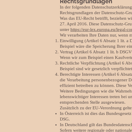
Rechtsgrundlagen
In der folgenden Datenschutzerklärung
Rechtsgrundlagen der Datenschutz-Gru
Was das EU-Recht betrifft, bezie
27. April 2016. Diese Datenschutz-Gr
unter
https://eur-lex.europa.eu/lega
Wir verarbeiten Ihre Daten nur, wenn m
Einwilligung (Artikel 6 Absatz 1 lit.
Beispiel wäre die Speicherung Ihrer e
Vertrag (Artikel 6 Absatz 1 lit. b DSG
Wenn wir zum Beispiel einen Kaufvert
Rechtliche Verpflichtung (Artikel 6 Ab
Beispiel sind wir gesetzlich verpflic
Berechtigte Interessen (Artikel 6 Absat
die Verarbeitung personenbezogener Da
effizient betreiben zu können. Diese Ver
Weitere Bedingungen wie die Wahrneh
lebenswichtiger Interessen treten bei u
entsprechenden Stelle ausgewiesen.
Zusätzlich zu der EU-Verordnung gelte
In Österreich ist dies das Bundesgese
DSG.
In Deutschland gilt das Bundesdatens
Sofern weitere regionale oder nationa