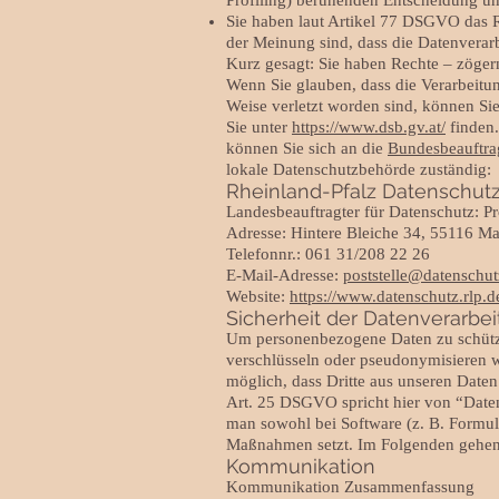
Profiling) beruhenden Entscheidung u
Sie haben laut Artikel 77 DSGVO das R
der Meinung sind, dass die Datenvera
Kurz gesagt: Sie haben Rechte – zögern 
Wenn Sie glauben, dass die Verarbeitun
Weise verletzt worden sind, können Sie
Sie unter
https://www.dsb.gv.at/
finden.
können Sie sich an die
Bundesbeauftrag
lokale Datenschutzbehörde zuständig:
Rheinland-Pfalz Datenschut
Landesbeauftragter für Datenschutz: P
Adresse: Hintere Bleiche 34, 55116 M
Telefonnr.: 061 31/208 22 26
E-Mail-Adresse:
poststelle@datenschut
Website:
https://www.datenschutz.rlp.de
Sicherheit der Datenverarbe
Um personenbezogene Daten zu schütze
verschlüsseln oder pseudonymisieren 
möglich, dass Dritte aus unseren Date
Art. 25 DSGVO spricht hier von “Daten
man sowohl bei Software (z. B. Formu
Maßnahmen setzt. Im Folgenden gehen w
Kommunikation
Kommunikation Zusammenfassung