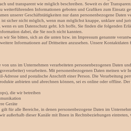
ach und transparent wie möglich beschreiben. Soweit es der Transparenz
s zu weiterführenden Informationen geboten und Grafiken zum Einsatz geb
hmen unserer Geschäftstätigkeiten nur dann personenbezogene Daten ve
 ist sicher nicht möglich, wenn man möglichst knappe, unklare und juri
d, wenn es um Datenschutz geht. Ich hoffe, Sie finden die folgenden Erl
 Information dabei, die Sie noch nicht kannten.
 wir Sie bitten, sich an die unten bzw. im Impressum genannte verantw
eitere Informationen auf Drittseiten anzusehen. Unsere Kontaktdaten f
lle von uns im Unternehmen verarbeiteten personenbezogenen Daten und
gsverarbeiter) verarbeiten. Mit personenbezogenen Daten meinen wir In
Adresse und postalische Anschrift einer Person. Die Verarbeitung per
Produkte anbieten und abrechnen können, sei es online oder offline. D
ops), die wir betreiben
mmunikation
re Geräte
 gilt für alle Bereiche, in denen personenbezogene Daten im Unterneh
en wir außerhalb dieser Kanäle mit Ihnen in Rechtsbeziehungen eintreten,