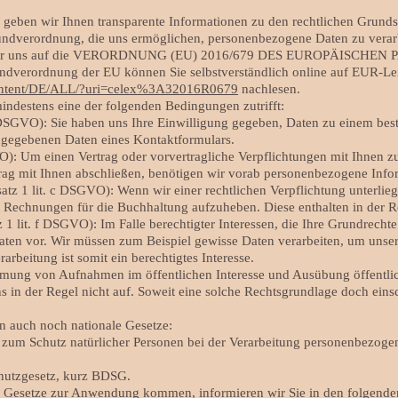
 geben wir Ihnen transparente Informationen zu den rechtlichen Grunds
ndverordnung, die uns ermöglichen, personenbezogene Daten zu verar
hen wir uns auf die VERORDNUNG (EU) 2016/679 DES EUROPÄISC
undverordnung der EU können Sie selbstverständlich online auf EUR-
l-content/DE/ALL/?uri=celex%3A32016R0679
nachlesen.
indestens eine der folgenden Bedingungen zutrifft:
 a DSGVO): Sie haben uns Ihre Einwilligung gegeben, Daten zu einem be
ingegebenen Daten eines Kontaktformulars.
VO): Um einen Vertrag oder vorvertragliche Verpflichtungen mit Ihnen zu 
rag mit Ihnen abschließen, benötigen wir vorab personenbezogene Info
satz 1 lit. c DSGVO): Wenn wir einer rechtlichen Verpflichtung unterlie
htet Rechnungen für die Buchhaltung aufzuheben. Diese enthalten in der
z 1 lit. f DSGVO): Im Falle berechtigter Interessen, die Ihre Grundrecht
ten vor. Wir müssen zum Beispiel gewisse Daten verarbeiten, um unsere
arbeitung ist somit ein berechtigtes Interesse.
mung von Aufnahmen im öffentlichen Interesse und Ausübung öffentli
ns in der Regel nicht auf. Soweit eine solche Rechtsgrundlage doch einsc
n auch noch nationale Gesetze:
tz zum Schutz natürlicher Personen bei der Verarbeitung personenbezoge
chutzgesetz, kurz BDSG.
le Gesetze zur Anwendung kommen, informieren wir Sie in den folgende