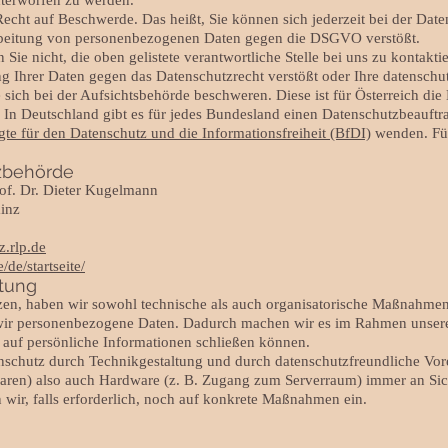
nterworfen zu werden.
echt auf Beschwerde. Das heißt, Sie können sich jederzeit bei der Da
rbeitung von personenbezogenen Daten gegen die DSGVO verstößt.
Sie nicht, die oben gelistete verantwortliche Stelle bei uns zu kontakti
g Ihrer Daten gegen das Datenschutzrecht verstößt oder Ihre datenschut
 sich bei der Aufsichtsbehörde beschweren. Diese ist für Österreich di
 In Deutschland gibt es für jedes Bundesland einen Datenschutzbeauftr
te für den Datenschutz und die Informationsfreiheit (BfDI)
wenden. Für
zbehörde
rof. Dr. Dieter Kugelmann
ainz
z.rlp.de
/de/startseite/
itung
n, haben wir sowohl technische als auch organisatorische Maßnahmen 
wir personenbezogene Daten. Dadurch machen wir es im Rahmen unsere
n auf persönliche Informationen schließen können.
schutz durch Technikgestaltung und durch datenschutzfreundliche Vore
laren) also auch Hardware (z. B. Zugang zum Serverraum) immer an Sic
ir, falls erforderlich, noch auf konkrete Maßnahmen ein.