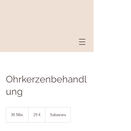
Ohrkerzenbehandl
ung
29
Euro
30 Min.
3
29 €
Sahasrara
0
M