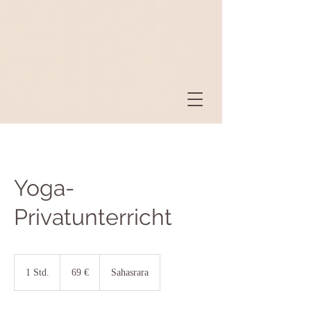
Yoga-
Privatunterricht
69
Euro
1 Std.
1
69 €
Sahasrara
S
t