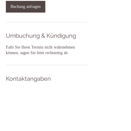
d
Buchung anfragen
Umbuchung & Kündigung
Falls Sie Ihren Termin nicht wahrnehmen
können, sagen Sie bitte rechtzeitig ab.
Kontaktangaben
Grüner Graben 8, Kaiserslautern, Germany